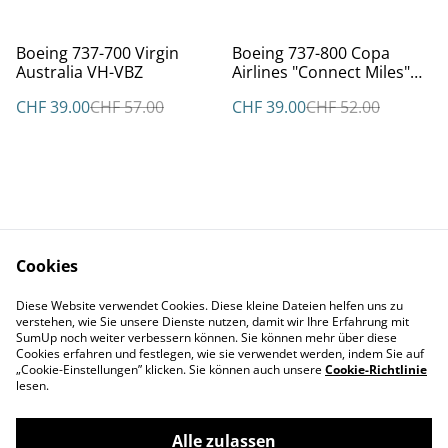
%
%
Boeing 737-700 Virgin
Boeing 737-800 Copa
Australia VH-VBZ
Airlines "Connect Miles"
HP-1849CMP
CHF 39.00
CHF 57.00
CHF 39.00
CHF 52.00
Cookies
Kontakt
AGBs
Diese Website verwendet Cookies. Diese kleine Dateien helfen uns zu
Datenschutz
Cookie Policy
verstehen, wie Sie unsere Dienste nutzen, damit wir Ihre Erfahrung mit
Impressum
SumUp noch weiter verbessern können. Sie können mehr über diese
Cookies erfahren und festlegen, wie sie verwendet werden, indem Sie auf
„Cookie-Einstellungen” klicken. Sie können auch unsere
Cookie-Richtlinie
lesen.
Alle zulassen