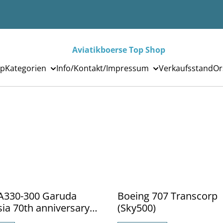
Aviatikboerse Top Shop
p
Kategorien
Info/Kontakt/Impressum
Verkaufsstand
Or
%
 A330-300 Garuda
Boeing 707 Transcorp
ia 70th anniversary
(Sky500)
 533362