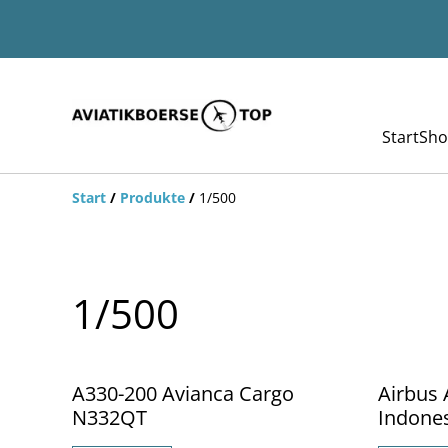
Start
Sho
Start
/
Produkte
/
1/500
1/500
%
%
A330-200 Avianca Cargo
Airbus
N332QT
Indones
PK-GHD