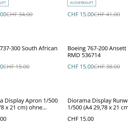
UFT
AUSVERKAUFT
.00
CHF 34.00
CHF 15.00
CHF 41.00
%
737-300 South African
Boeing 767-200 Ansett
RMD 536714
50
CHF 15.00
CHF 15.00
CHF 38.00
a Display Apron 1/500
Diorama Display Runw
78 x 21 cm) ohne
1/500 (A4 29,78 x 21 c
ug
Flugzeug
.00
CHF 15.00