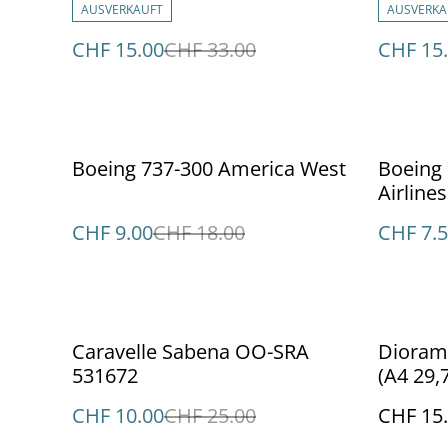
AUSVERKAUFT
AUSVERKA
CHF 15.00
CHF 33.00
CHF 15
%
%
Boeing 737-300 America West
Boeing 
Airlines
CHF 9.00
CHF 18.00
CHF 7.
%
Caravelle Sabena OO-SRA
Dioram
531672
(A4 29,
Flugze
CHF 10.00
CHF 25.00
CHF 15