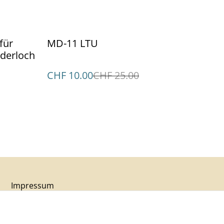
%
für
MD-11 LTU
nderloch
CHF 10.00
CHF 25.00
Impressum