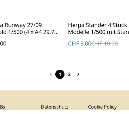
%
a Runway 27/09
Herpa Ständer 4 Stück 
ld 1/500 (4 x A4 29,78
Modelle 1/500 mit Stä
) ohne Flugzeuge
.00
CHF 8.00
CHF 10.00
1
2
Bs
Datenschutz
Cookie Policy