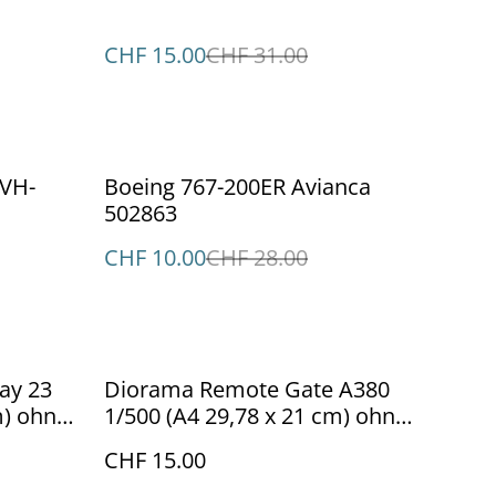
CHF 15.00
CHF 31.00
%
 VH-
Boeing 767-200ER Avianca
502863
CHF 10.00
CHF 28.00
ay 23
Diorama Remote Gate A380
m) ohne
1/500 (A4 29,78 x 21 cm) ohne
Flugzeug
CHF 15.00