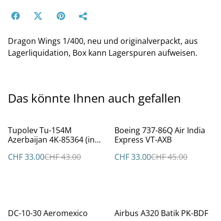
Dragon Wings 1/400, neu und originalverpackt, aus
Lagerliquidation, Box kann Lagerspuren aufweisen.
Das könnte Ihnen auch gefallen
%
%
Tupolev Tu-154M
Boeing 737-86Q Air India
Azerbaijan 4K-85364 (in
Express VT-AXB
falscher Box)
CHF 33.00
CHF 43.00
CHF 33.00
CHF 45.00
%
%
DC-10-30 Aeromexico
Airbus A320 Batik PK-BDF