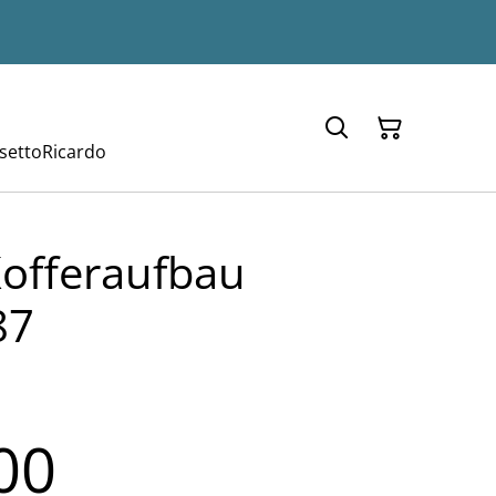
setto
Ricardo
Kofferaufbau
87
00