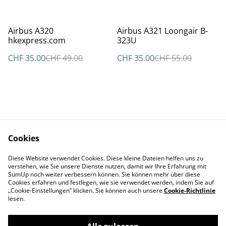
%
%
Airbus A320
Airbus A321 Loongair B-
hkexpress.com
323U
CHF 35.00
CHF 49.00
CHF 35.00
CHF 55.00
Cookies
Kontakt
AGBs
Diese Website verwendet Cookies. Diese kleine Dateien helfen uns zu
Datenschutz
Cookie Policy
verstehen, wie Sie unsere Dienste nutzen, damit wir Ihre Erfahrung mit
Impressum
SumUp noch weiter verbessern können. Sie können mehr über diese
Cookies erfahren und festlegen, wie sie verwendet werden, indem Sie auf
„Cookie-Einstellungen” klicken. Sie können auch unsere
Cookie-Richtlinie
lesen.