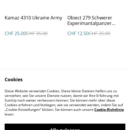
%
%
Kamaz 4310 Ukraine Army
Obiect 279 Schwerer
Experimantalpanzer
UdSSR 1959 #12082
CHF 25.00
CHF 35.00
CHF 12.50
CHF 25.00
Cookies
Kontakt
AGBs
Diese Website verwendet Cookies. Diese kleine Dateien helfen uns zu
Datenschutz
Cookie Policy
verstehen, wie Sie unsere Dienste nutzen, damit wir Ihre Erfahrung mit
Impressum
SumUp noch weiter verbessern können. Sie können mehr über diese
Cookies erfahren und festlegen, wie sie verwendet werden, indem Sie auf
„Cookie-Einstellungen” klicken. Sie können auch unsere
Cookie-Richtlinie
lesen.