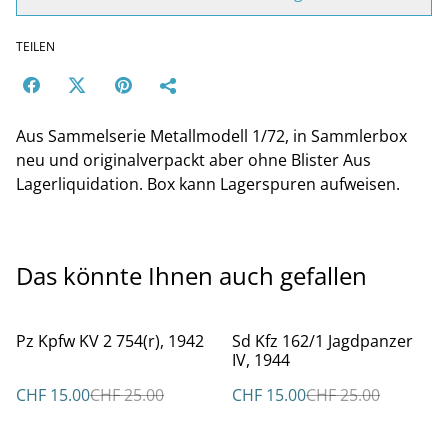
TEILEN
Aus Sammelserie Metallmodell 1/72, in Sammlerbox
neu und originalverpackt aber ohne Blister Aus
Lagerliquidation. Box kann Lagerspuren aufweisen.
Das könnte Ihnen auch gefallen
%
%
Pz Kpfw KV 2 754(r), 1942
Sd Kfz 162/1 Jagdpanzer
IV, 1944
CHF 15.00
CHF 25.00
CHF 15.00
CHF 25.00