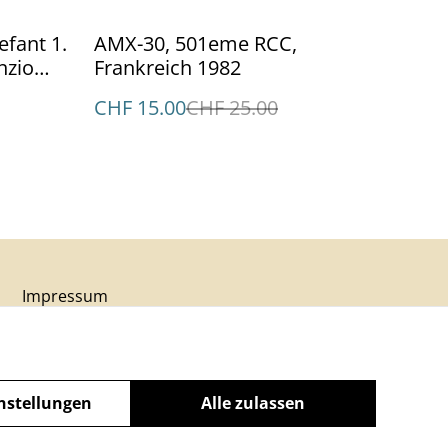
%
efant 1.
AMX-30, 501eme RCC,
nzio
Frankreich 1982
CHF 15.00
CHF 25.00
Impressum
nstellungen
Alle zulassen
powered by