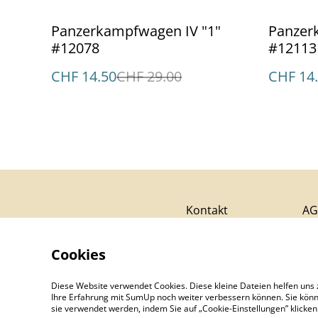
%
%
Panzerkampfwagen IV "1"
Panzer
#12078
#12113
CHF 14.50
CHF 29.00
CHF 14
Kontakt
AG
Cookies
Diese Website verwendet Cookies. Diese kleine Dateien helfen uns 
Ihre Erfahrung mit SumUp noch weiter verbessern können. Sie könn
sie verwendet werden, indem Sie auf „Cookie-Einstellungen” klicke
©
2026
Aviatikboerse Top Shop