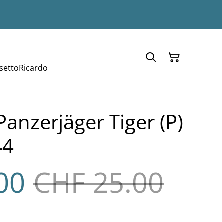
setto
Ricardo
Panzerjäger Tiger (P)
44
00
CHF 25.00