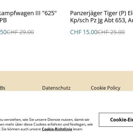
%
kampfwagen III "625"
Panzerjäger Tiger (P) El
PB
Kp/sch Pz Jg Abt 653, A
1944
.50
CHF 29.00
CHF 15.00
CHF 25.00
Bs
Datenschutz
Cookie Policy
Cookie-Ei
zu verstehen, wie Sie unsere Dienste nutzen, damit wir
en mehr über diese Cookies erfahren und festlegen, wie
n. Sie können auch unsere
Cookie-Richtlinie
lesen.