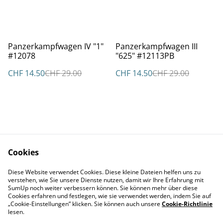
%
%
Panzerkampfwagen IV "1"
Panzerkampfwagen III
#12078
"625" #12113PB
CHF 14.50
CHF 29.00
CHF 14.50
CHF 29.00
Cookies
Kontakt
AGBs
Diese Website verwendet Cookies. Diese kleine Dateien helfen uns zu
Datenschutz
Cookie Policy
verstehen, wie Sie unsere Dienste nutzen, damit wir Ihre Erfahrung mit
Impressum
SumUp noch weiter verbessern können. Sie können mehr über diese
Cookies erfahren und festlegen, wie sie verwendet werden, indem Sie auf
„Cookie-Einstellungen” klicken. Sie können auch unsere
Cookie-Richtlinie
lesen.