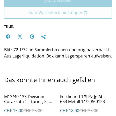
Jetzt bestellen
Zum Warenkorb hinzufügen
TEILEN
Blitz 72 1/72, in Sammlerbox neu und originalverpackt.
Aus Lagerliquidation. Box kann Lagerspuren aufweisen.
Das könnte Ihnen auch gefallen
%
%
M13/40 133 Divisione
Ferdinand 1/S Pz Jg Abt
Corazzata "Littorio", El-
653 Metall 1/72 #60123
Alamein 1942
CHF 15.00
CHF 25.00
CHF 18.00
CHF 35.00