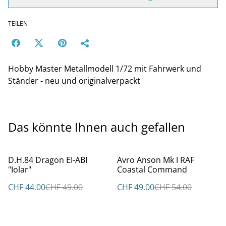
TEILEN
Hobby Master Metallmodell 1/72 mit Fahrwerk und
Ständer - neu und originalverpackt
Das könnte Ihnen auch gefallen
%
%
D.H.84 Dragon EI-ABI
Avro Anson Mk I RAF
"Iolar"
Coastal Command
CHF 44.00
CHF 49.00
CHF 49.00
CHF 54.00