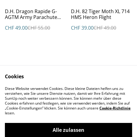
%
%
D.H. Dragon Rapide G-
D.H. 82 Tiger Moth XL 714
AGTM Army Parachute
HMS Heron Flight
Association
CHF 49.00
CHF 55.00
CHF 39.00
CHF 49.00
Cookies
Kontakt
AGBs
Diese Website verwendet Cookies. Diese kleine Dateien helfen uns zu
Datenschutz
Cookie Policy
verstehen, wie Sie unsere Dienste nutzen, damit wir Ihre Erfahrung mit
Impressum
SumUp noch weiter verbessern können. Sie können mehr über diese
Cookies erfahren und festlegen, wie sie verwendet werden, indem Sie auf
„Cookie-Einstellungen” klicken. Sie können auch unsere
Cookie-Richtlinie
lesen.
Alle zulassen