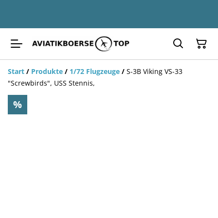
Start
/
Produkte
/
1/72 Flugzeuge
/
S-3B Viking VS-33
"Screwbirds", USS Stennis,
%