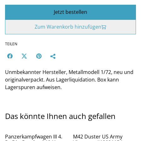
Jetzt bestellen
Zum Warenkorb hinzufügen
TEILEN
Unmbekannter Hersteller, Metallmodell 1/72, neu und
originalverpackt. Aus Lagerliquidation. Box kann
Lagerspuren aufweisen.
Das könnte Ihnen auch gefallen
%
%
Panzerkampfwagen III 4.
M42 Duster US Army