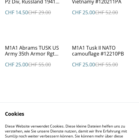
Pz Div, Russland 1941
Vietnamy #120211PA
#12113
CHF 14.50
CHF 29.00
CHF 25.00
CHF 52.00
%
%
M1A1 Abrams TUSK US
M1A1 Tusk II NATO
Army 35th Armor Rgt
camouflage #12210PB
|#12208PA
CHF 25.00
CHF 55.00
CHF 25.00
CHF 55.00
Cookies
Kontakt
AGBs
Diese Website verwendet Cookies. Diese kleine Dateien helfen uns zu
Datenschutz
Cookie Policy
verstehen, wie Sie unsere Dienste nutzen, damit wir Ihre Erfahrung mit
Impressum
SumUp noch weiter verbessern können. Sie können mehr über diese