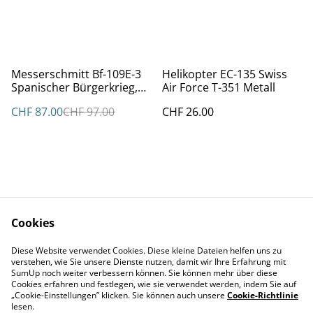
%
Messerschmitt Bf-109E-3
Helikopter EC-135 Swiss
Spanischer Bürgerkrieg,
Air Force T-351 Metall
Oblt Hans Schmolter-
CHF 87.00
CHF 97.00
CHF 26.00
Haldy 1939 1/48
Cookies
Kontakt
AGBs
Diese Website verwendet Cookies. Diese kleine Dateien helfen uns zu
Datenschutz
Cookie Policy
verstehen, wie Sie unsere Dienste nutzen, damit wir Ihre Erfahrung mit
Impressum
SumUp noch weiter verbessern können. Sie können mehr über diese
Cookies erfahren und festlegen, wie sie verwendet werden, indem Sie auf
„Cookie-Einstellungen” klicken. Sie können auch unsere
Cookie-Richtlinie
lesen.