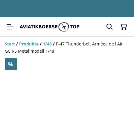
Start
/
Produkte
/
1/48
/
P-47 Thunderbolt Arméee de l'Air
GCII/5 Metallmodell 1/48
%