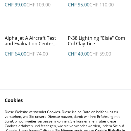
Firedog, Kuala Lumpur
CHF 99.00
CHF 109.00
CHF 95.00
CHF 110.00
1949
%
%
Alpha Jet A Aircraft Test
P-38 Lightning "Elsie" Com
and Evaluation Center,
Col Clay Tice
Boscome Down
CHF 64.00
CHF 74.00
CHF 49.00
CHF 59.00
Cookies
Kontakt
AGBs
Diese Website verwendet Cookies. Diese kleine Dateien helfen uns zu
Datenschutz
Cookie Policy
verstehen, wie Sie unsere Dienste nutzen, damit wir Ihre Erfahrung mit
Impressum
SumUp noch weiter verbessern können. Sie können mehr über diese
Cookies erfahren und festlegen, wie sie verwendet werden, indem Sie auf
„Cookie-Einstellungen” klicken. Sie können auch unsere
Cookie-Richtlinie