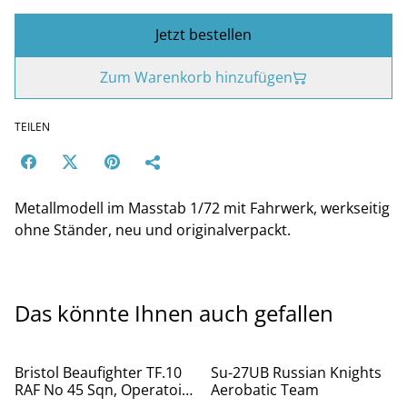
Jetzt bestellen
Zum Warenkorb hinzufügen
TEILEN
Metallmodell im Masstab 1/72 mit Fahrwerk, werkseitig
ohne Ständer, neu und originalverpackt.
Das könnte Ihnen auch gefallen
%
%
Bristol Beaufighter TF.10
Su-27UB Russian Knights
RAF No 45 Sqn, Operatoin
Aerobatic Team