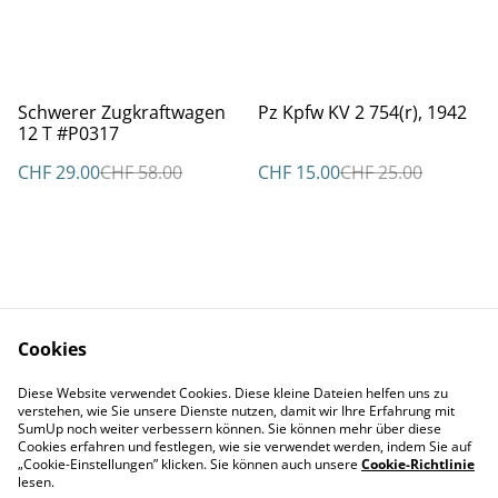
%
%
Schwerer Zugkraftwagen
Pz Kpfw KV 2 754(r), 1942
12 T #P0317
CHF 29.00
CHF 58.00
CHF 15.00
CHF 25.00
Cookies
Kontakt
AGBs
Diese Website verwendet Cookies. Diese kleine Dateien helfen uns zu
Datenschutz
Cookie Policy
verstehen, wie Sie unsere Dienste nutzen, damit wir Ihre Erfahrung mit
Impressum
SumUp noch weiter verbessern können. Sie können mehr über diese
Cookies erfahren und festlegen, wie sie verwendet werden, indem Sie auf
„Cookie-Einstellungen” klicken. Sie können auch unsere
Cookie-Richtlinie
lesen.