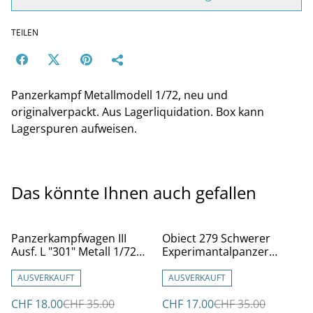
TEILEN
Panzerkampf Metallmodell 1/72, neu und
originalverpackt. Aus Lagerliquidation. Box kann
Lagerspuren aufweisen.
Das könnte Ihnen auch gefallen
%
%
Panzerkampfwagen III
Obiect 279 Schwerer
Ausf. L "301" Metall 1/72
Experimantalpanzer
#60578
UdSSR 1959 #12082-B
AUSVERKAUFT
AUSVERKAUFT
CHF 18.00
CHF 35.00
CHF 17.00
CHF 35.00