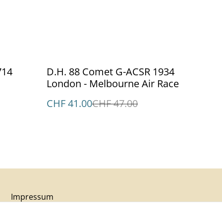
%
714
D.H. 88 Comet G-ACSR 1934
London - Melbourne Air Race
CHF 41.00
CHF 47.00
Impressum