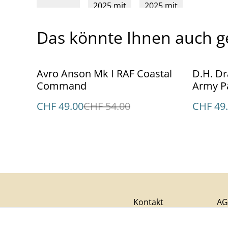
Das könnte Ihnen auch g
%
%
Avro Anson Mk I RAF Coastal
D.H. Dragon Rapide G-AGTM
Command
Army P
CHF 49.00
CHF 54.00
CHF 49
Kontakt
AG