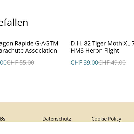
efallen
%
D.H. 82 Tiger Moth XL 
arachute Association
HMS Heron Flight
.00
CHF 55.00
CHF 39.00
CHF 49.00
Bs
Datenschutz
Cookie Policy