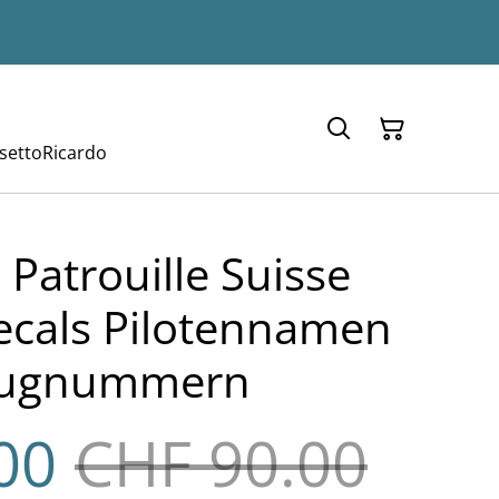
setto
Ricardo
I Patrouille Suisse
ecals Pilotennamen
eugnummern
00
CHF 90.00