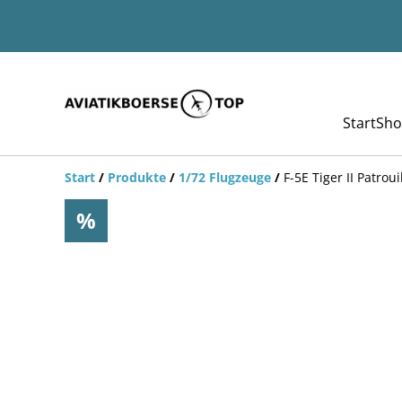
Start
Sho
Start
/
Produkte
/
1/72 Flugzeuge
/
F-5E Tiger II Patr
%