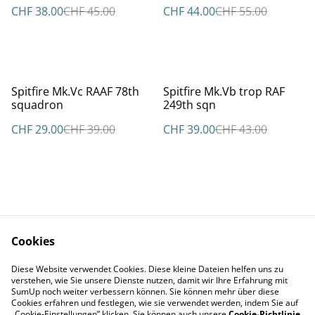
Luftwaffe
CHF 38.00
CHF 45.00
CHF 44.00
CHF 55.00
%
%
Spitfire Mk.Vc RAAF 78th
Spitfire Mk.Vb trop RAF
squadron
249th sqn
CHF 29.00
CHF 39.00
CHF 39.00
CHF 43.00
Cookies
Kontakt
AGBs
Diese Website verwendet Cookies. Diese kleine Dateien helfen uns zu
Datenschutz
Cookie Policy
verstehen, wie Sie unsere Dienste nutzen, damit wir Ihre Erfahrung mit
Impressum
SumUp noch weiter verbessern können. Sie können mehr über diese
Cookies erfahren und festlegen, wie sie verwendet werden, indem Sie auf
„Cookie-Einstellungen” klicken. Sie können auch unsere
Cookie-Richtlinie