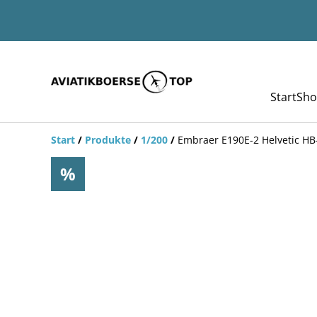
Start
Sho
Start
/
Produkte
/
1/200
/
Embraer E190E-2 Helvetic HB
%