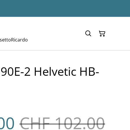
setto
Ricardo
90E-2 Helvetic HB-
00
CHF 102.00