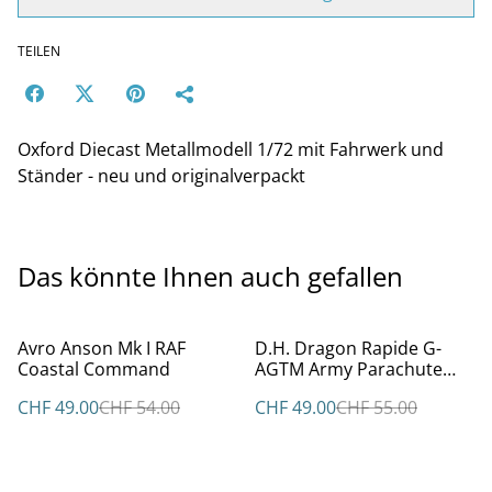
TEILEN
Oxford Diecast Metallmodell 1/72 mit Fahrwerk und
Ständer - neu und originalverpackt
Das könnte Ihnen auch gefallen
%
%
Avro Anson Mk I RAF
D.H. Dragon Rapide G-
Coastal Command
AGTM Army Parachute
Association
CHF 49.00
CHF 54.00
CHF 49.00
CHF 55.00