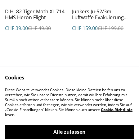
%
%
D.H. 82 Tiger Moth XL 714
Junkers Ju-52/3m
HMS Heron Flight
Luftwaffe Evakuierung
Stalingrad
CHF 39.00
CHF 49.00
CHF 159.00
CHF 199.00
Cookies
Kontakt
AGBs
Diese Website verwendet Cookies. Diese kleine Dateien helfen uns zu
Datenschutz
Cookie Policy
verstehen, wie Sie unsere Dienste nutzen, damit wir Ihre Erfahrung mit
Impressum
SumUp noch weiter verbessern können. Sie können mehr über diese
Cookies erfahren und festlegen, wie sie verwendet werden, indem Sie auf
„Cookie-Einstellungen” klicken. Sie können auch unsere
Cookie-Richtlinie
lesen.
Alle zulassen