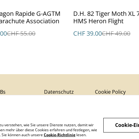
%
D.H. 82 Tiger Moth XL 
arachute Association
HMS Heron Flight
.00
CHF 55.00
CHF 39.00
CHF 49.00
Bs
Datenschutz
Cookie Policy
Cookie-Ei
zu verstehen, wie Sie unsere Dienste nutzen, damit wir
en mehr über diese Cookies erfahren und festlegen, wie
n. Sie können auch unsere
Cookie-Richtlinie
lesen.