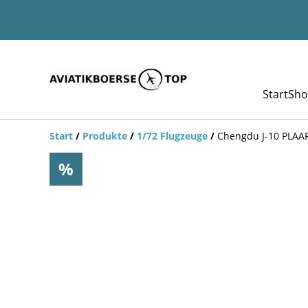
Start
Sho
Start
/
Produkte
/
1/72 Flugzeuge
/
Chengdu J-10 PLAA
%