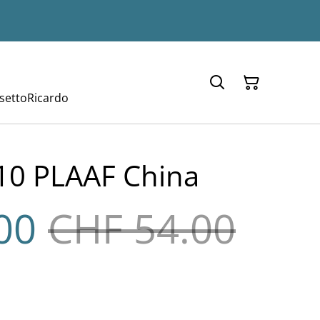
setto
Ricardo
10 PLAAF China
00
CHF 54.00