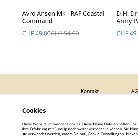
%
%
Avro Anson Mk I RAF Coastal
D.H. Dragon Rapide G-AGTM
Command
Army P
CHF 49.00
CHF 54.00
CHF 49
Kontakt
AG
Cookies
Diese Website verwendet Cookies. Diese kleine Dateien helfen uns 
Ihre Erfahrung mit SumUp noch weiter verbessern können. Sie könn
sie verwendet werden, indem Sie auf „Cookie-Einstellungen” klicke
©
2026
Aviatikboerse Top Shop