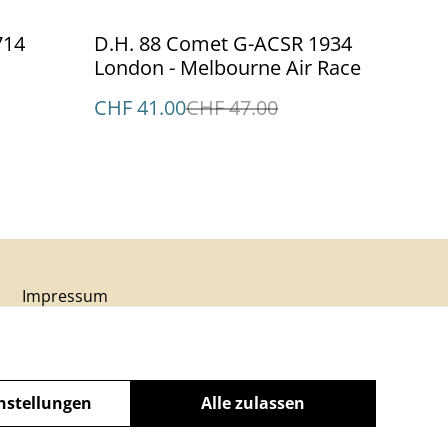
%
714
D.H. 88 Comet G-ACSR 1934
London - Melbourne Air Race
CHF 41.00
CHF 47.00
Impressum
nstellungen
Alle zulassen
powered by