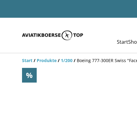
Start
Sho
Start
/
Produkte
/
1/200
/
Boeing 777-300ER Swiss "Fac
%