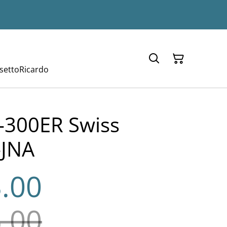
setto
Ricardo
-300ER Swiss
-JNA
.00
.00