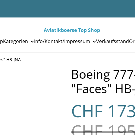
Aviatikboerse Top Shop
p
Kategorien
Info/Kontakt/Impressum
Verkaufsstand
Or
es" HB-JNA
Boeing 777
"Faces" HB
CHF 173
CHF 195