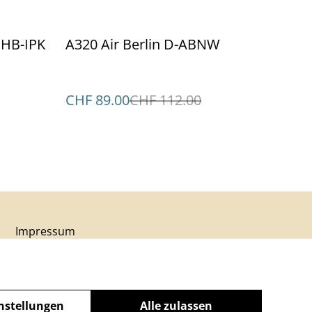
%
 HB-IPK
A320 Air Berlin D-ABNW
CHF 89.00
CHF 112.00
Impressum
nstellungen
Alle zulassen