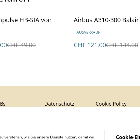
%
mpulse HB-SIA von
Airbus A310-300 Balair
AUSVERKAUFT
.00
CHF 49.00
CHF 121.00
CHF 144.00
Bs
Datenschutz
Cookie Policy
Cookie-Ei
zu verstehen, wie Sie unsere Dienste nutzen, damit wir