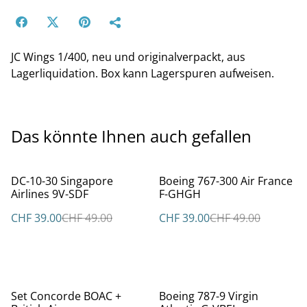
JC Wings 1/400, neu und originalverpackt, aus
Lagerliquidation. Box kann Lagerspuren aufweisen.
Das könnte Ihnen auch gefallen
%
%
DC-10-30 Singapore
Boeing 767-300 Air France
Airlines 9V-SDF
F-GHGH
CHF 39.00
CHF 49.00
CHF 39.00
CHF 49.00
%
Set Concorde BOAC +
Boeing 787-9 Virgin