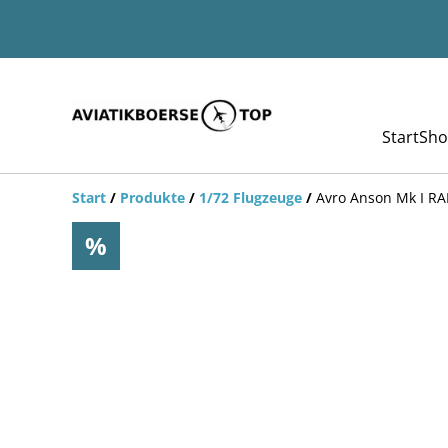
Start
Sho
Start
/
Produkte
/
1/72 Flugzeuge
/
Avro Anson Mk I R
%