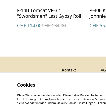
%
%
F-14B Tomcat VF-32
P-40E K
"Swordsmen" Last Gypsy Roll
Johnnie
1942
CHF 114.00
CHF 134.00
CHF 55
Kontakt
AG
Cookies
Diese Website verwendet Cookies. Diese kleine Dateien helfen uns 
Ihre Erfahrung mit SumUp noch weiter verbessern können. Sie könn
sie verwendet werden, indem Sie auf „Cookie-Einstellungen” klicke
©
2026
Aviatikboerse Top Shop