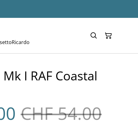
setto
Ricardo
 Mk I RAF Coastal
00
CHF 54.00