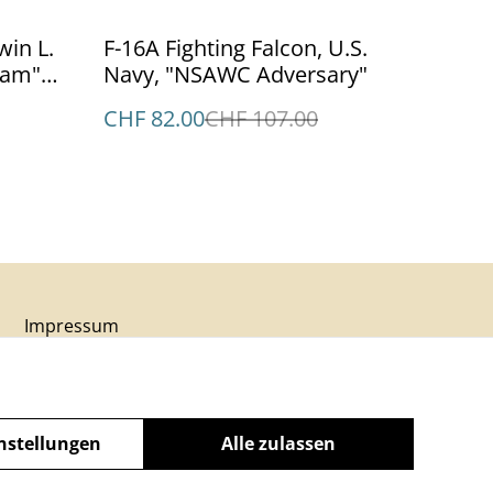
%
win L.
F-16A Fighting Falcon, U.S.
eam"
Navy, "NSAWC Adversary"
CHF 82.00
CHF 107.00
Impressum
nstellungen
Alle zulassen
powered by