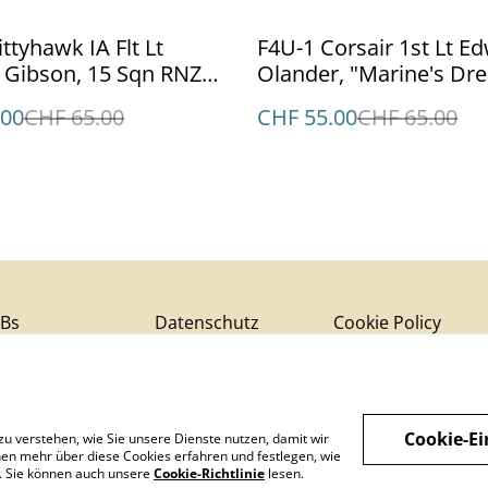
%
ittyhawk IA Flt Lt
F4U-1 Corsair 1st Lt Ed
 Gibson, 15 Sqn RNZAF
Olander, "Marine's Dr
VMF-214, 1943
.00
CHF 65.00
CHF 55.00
CHF 65.00
Bs
Datenschutz
Cookie Policy
Cookie-Ei
zu verstehen, wie Sie unsere Dienste nutzen, damit wir
en mehr über diese Cookies erfahren und festlegen, wie
n. Sie können auch unsere
Cookie-Richtlinie
lesen.