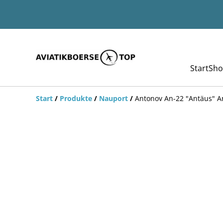
Start
Sho
Start
/
Produkte
/
Nauport
/
Antonov An-22 "Antäus" A