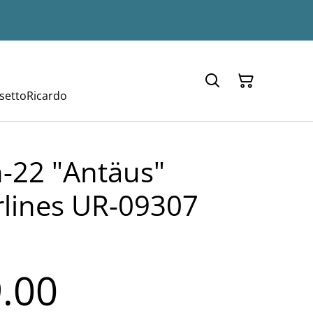
setto
Ricardo
-22 "Antäus"
rlines UR-09307
.00