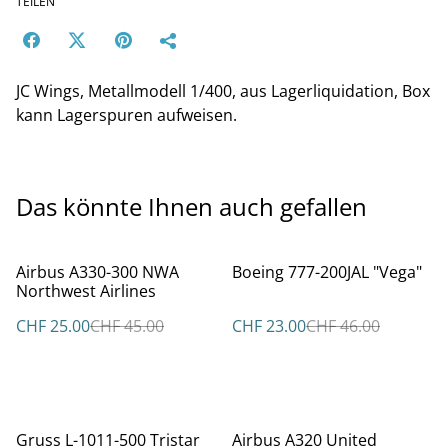
TEILEN
JC Wings, Metallmodell 1/400, aus Lagerliquidation, Box
kann Lagerspuren aufweisen.
Das könnte Ihnen auch gefallen
%
%
Airbus A330-300 NWA
Boeing 777-200JAL "Vega"
Northwest Airlines
CHF 25.00
CHF 45.00
CHF 23.00
CHF 46.00
%
%
Gruss L-1011-500 Tristar
Airbus A320 United