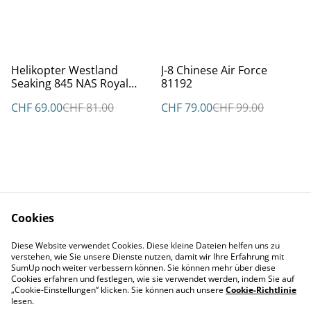
%
%
Helikopter Westland
J-8 Chinese Air Force
Seaking 845 NAS Royal
81192
Navy Metall
CHF 69.00
CHF 81.00
CHF 79.00
CHF 99.00
Cookies
Kontakt
AGBs
Diese Website verwendet Cookies. Diese kleine Dateien helfen uns zu
Datenschutz
Cookie Policy
verstehen, wie Sie unsere Dienste nutzen, damit wir Ihre Erfahrung mit
Impressum
SumUp noch weiter verbessern können. Sie können mehr über diese
Cookies erfahren und festlegen, wie sie verwendet werden, indem Sie auf
„Cookie-Einstellungen” klicken. Sie können auch unsere
Cookie-Richtlinie
lesen.