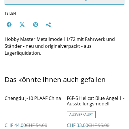
TEILEN
Hobby Master Metallmodell 1/72 mit Fahrwerk und
Ständer - neu und originalverpackt - aus
Lagerliquidation.
Das könnte Ihnen auch gefallen
%
%
Chengdu J-10 PLAAF China
F6F-5 Hellcat Blue Angel 1 -
Ausstellungsmodell
AUSVERKAUFT
CHF 44.00
CHF 54.00
CHF 33.00
CHF 95.00