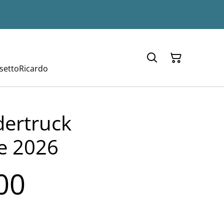
setto
Ricardo
dertruck
se 2026
00