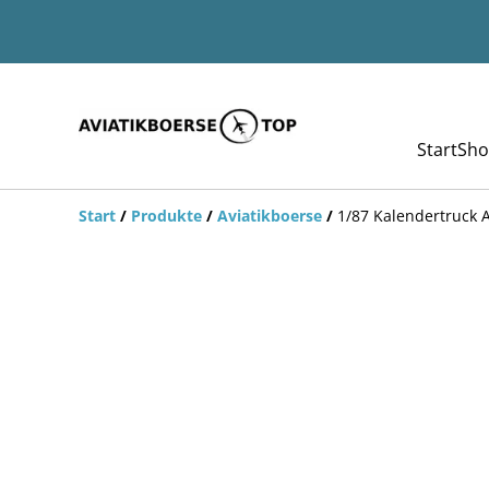
Start
Sho
Start
/
Produkte
/
Aviatikboerse
/
1/87 Kalendertruck A