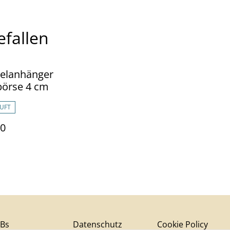
efallen
selanhänger
börse 4 cm
UFT
60
Bs
Datenschutz
Cookie Policy