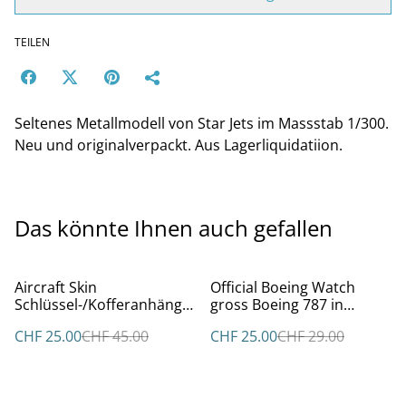
TEILEN
Seltenes Metallmodell von Star Jets im Massstab 1/300.
Neu und originalverpackt. Aus Lagerliquidatiion.
Das könnte Ihnen auch gefallen
%
%
Aircraft Skin
Official Boeing Watch
Schlüssel-/Kofferanhänge
gross Boeing 787 in
r aus Super Guppy F-BTGV
Metallbox
CHF 25.00
CHF 45.00
CHF 25.00
CHF 29.00