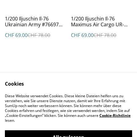
%
%
1/200 Iljuschin Il-76
1/200 Iljuschin Il-76
Ukrainian Army #76697
Maximus Air Cargo UR-
grey livery
BXQ
CHF 69.00
CHF 78.00
CHF 69.00
CHF 78.00
Cookies
Kontakt
AGBs
Diese Website verwendet Cookies. Diese kleine Dateien helfen uns zu
Datenschutz
Cookie Policy
verstehen, wie Sie unsere Dienste nutzen, damit wir Ihre Erfahrung mit
Impressum
SumUp noch weiter verbessern können. Sie können mehr über diese
Cookies erfahren und festlegen, wie sie verwendet werden, indem Sie auf
„Cookie-Einstellungen” klicken. Sie können auch unsere
Cookie-Richtlinie
lesen.