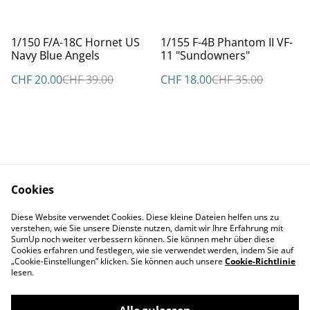
%
%
1/150 F/A-18C Hornet US
1/155 F-4B Phantom II VF-
Navy Blue Angels
11 "Sundowners"
CHF 20.00
CHF 39.00
CHF 18.00
CHF 35.00
Cookies
Kontakt
AGBs
Diese Website verwendet Cookies. Diese kleine Dateien helfen uns zu
Datenschutz
Cookie Policy
verstehen, wie Sie unsere Dienste nutzen, damit wir Ihre Erfahrung mit
Impressum
SumUp noch weiter verbessern können. Sie können mehr über diese
Cookies erfahren und festlegen, wie sie verwendet werden, indem Sie auf
„Cookie-Einstellungen” klicken. Sie können auch unsere
Cookie-Richtlinie
lesen.