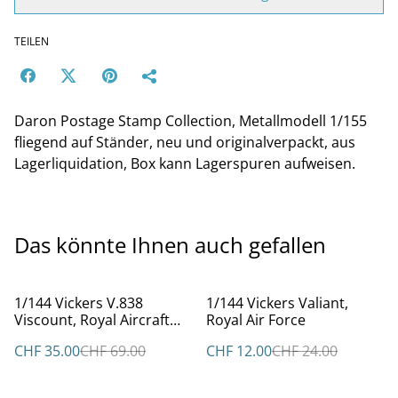
TEILEN
Daron Postage Stamp Collection, Metallmodell 1/155
fliegend auf Ständer, neu und originalverpackt, aus
Lagerliquidation, Box kann Lagerspuren aufweisen.
Das könnte Ihnen auch gefallen
%
%
1/144 Vickers V.838
1/144 Vickers Valiant,
Viscount, Royal Aircraft
Royal Air Force
Establishment, Bedford
CHF 35.00
CHF 69.00
CHF 12.00
CHF 24.00
1983