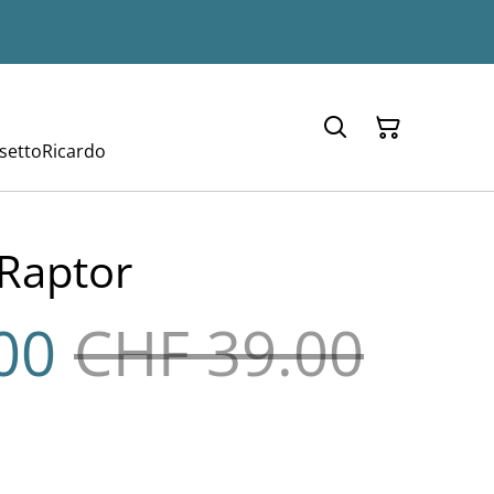
setto
Ricardo
 Raptor
00
CHF 39.00