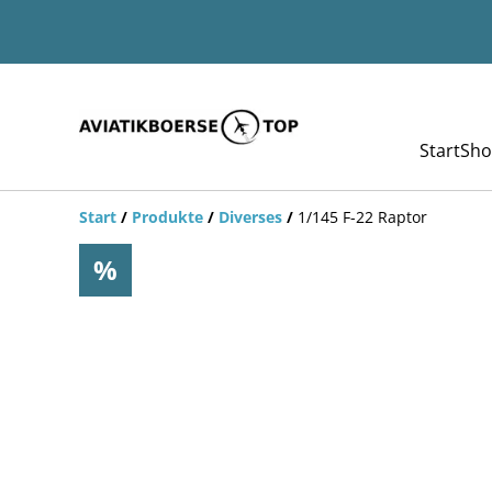
Start
Sho
Start
/
Produkte
/
Diverses
/
1/145 F-22 Raptor
%