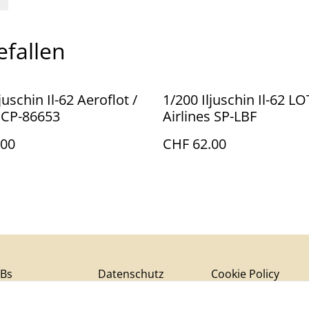
efallen
juschin Il-62 Aeroflot /
1/200 Iljuschin Il-62 LO
CP-86653
Airlines SP-LBF
.00
CHF 62.00
Bs
Datenschutz
Cookie Policy