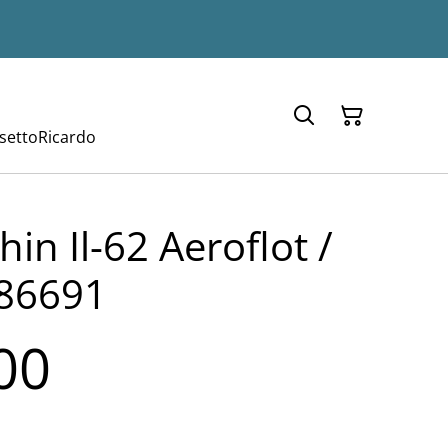
setto
Ricardo
hin Il-62 Aeroflot /
86691
00