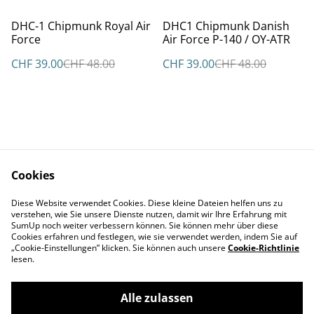
%
%
DHC-1 Chipmunk Royal Air
DHC1 Chipmunk Danish
Force
Air Force P-140 / OY-ATR
CHF 39.00
CHF 48.00
CHF 39.00
CHF 48.00
Cookies
Kontakt
AGBs
Diese Website verwendet Cookies. Diese kleine Dateien helfen uns zu
Datenschutz
Cookie Policy
verstehen, wie Sie unsere Dienste nutzen, damit wir Ihre Erfahrung mit
Impressum
SumUp noch weiter verbessern können. Sie können mehr über diese
Cookies erfahren und festlegen, wie sie verwendet werden, indem Sie auf
„Cookie-Einstellungen” klicken. Sie können auch unsere
Cookie-Richtlinie
lesen.
Alle zulassen