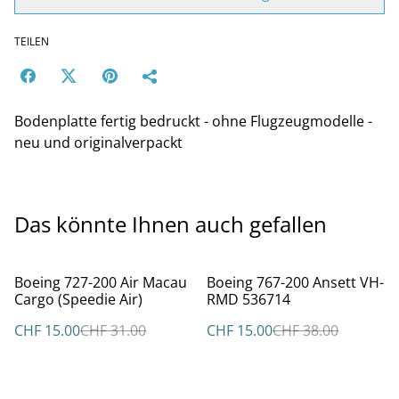
TEILEN
Bodenplatte fertig bedruckt - ohne Flugzeugmodelle -
neu und originalverpackt
Das könnte Ihnen auch gefallen
%
%
Boeing 727-200 Air Macau
Boeing 767-200 Ansett VH-
Cargo (Speedie Air)
RMD 536714
CHF 15.00
CHF 31.00
CHF 15.00
CHF 38.00