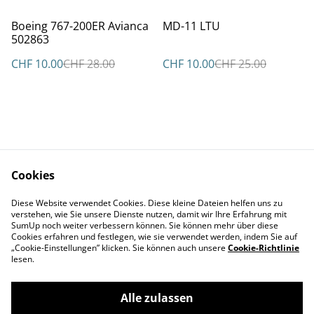
%
%
Boeing 767-200ER Avianca
MD-11 LTU
502863
CHF 10.00
CHF 28.00
CHF 10.00
CHF 25.00
Cookies
Kontakt
AGBs
Diese Website verwendet Cookies. Diese kleine Dateien helfen uns zu
Datenschutz
Cookie Policy
verstehen, wie Sie unsere Dienste nutzen, damit wir Ihre Erfahrung mit
Impressum
SumUp noch weiter verbessern können. Sie können mehr über diese
Cookies erfahren und festlegen, wie sie verwendet werden, indem Sie auf
„Cookie-Einstellungen” klicken. Sie können auch unsere
Cookie-Richtlinie
lesen.
Alle zulassen